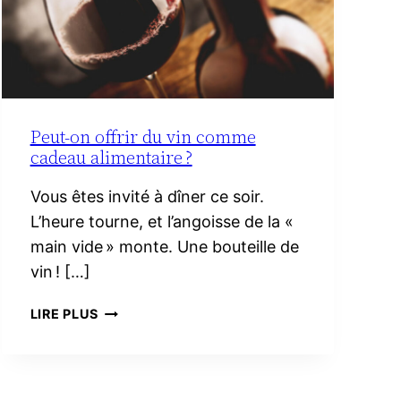
Peut-on offrir du vin comme
cadeau alimentaire ?
Vous êtes invité à dîner ce soir.
L’heure tourne, et l’angoisse de la «
main vide » monte. Une bouteille de
vin ! […]
PEUT-
LIRE PLUS
ON
OFFRIR
DU
VIN