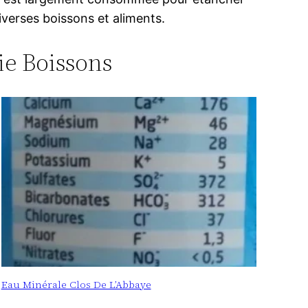
iverses boissons et aliments.
rie Boissons
Eau Minérale Clos De L’Abbaye