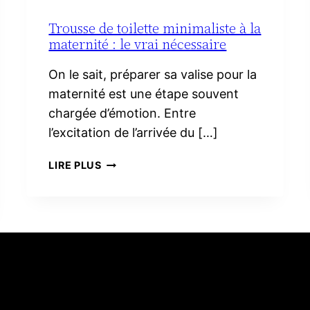
Trousse de toilette minimaliste à la
maternité : le vrai nécessaire
On le sait, préparer sa valise pour la
maternité est une étape souvent
chargée d’émotion. Entre
l’excitation de l’arrivée du […]
TROUSSE
LIRE PLUS
DE
TOILETTE
MINIMALISTE
À
LA
MATERNITÉ :
LE
VRAI
NÉCESSAIRE