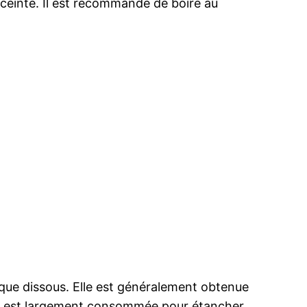
nceinte. Il est recommandé de boire au
nique dissous. Elle est généralement obtenue
plate est largement consommée pour étancher