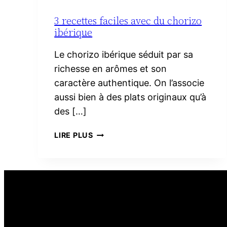
3 recettes faciles avec du chorizo
ibérique
Le chorizo ibérique séduit par sa
richesse en arômes et son
caractère authentique. On l’associe
aussi bien à des plats originaux qu’à
des […]
3
LIRE PLUS
RECETTES
FACILES
AVEC
DU
CHORIZO
IBÉRIQUE