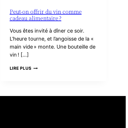
Peut-on offrir du vin comme
cadeau alimentaire ?
Vous êtes invité à dîner ce soir.
L’heure tourne, et l’angoisse de la «
main vide » monte. Une bouteille de
vin ! […]
PEUT-
LIRE PLUS
ON
OFFRIR
DU
VIN
COMME
CADEAU
ALIMENTAIRE ?