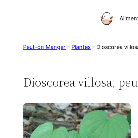
Aller
au
Alimen
contenu
Peut-on Manger
–
Plantes
–
Dioscorea villos
Dioscorea villosa, pe