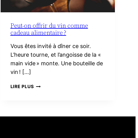
Peut-on offrir du vin comme
cadeau alimentaire ?
Vous êtes invité à dîner ce soir.
L’heure tourne, et l’angoisse de la «
main vide » monte. Une bouteille de
vin ! […]
PEUT-
LIRE PLUS
ON
OFFRIR
DU
VIN
COMME
CADEAU
ALIMENTAIRE ?