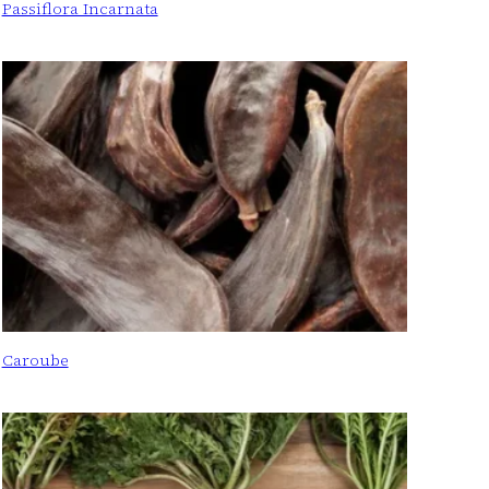
Passiflora Incarnata
Caroube