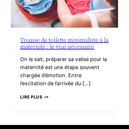
Trousse de toilette minimaliste à la
maternité : le vrai nécessaire
On le sait, préparer sa valise pour la
maternité est une étape souvent
chargée d’émotion. Entre
l’excitation de l’arrivée du […]
TROUSSE
LIRE PLUS
DE
TOILETTE
MINIMALISTE
À
LA