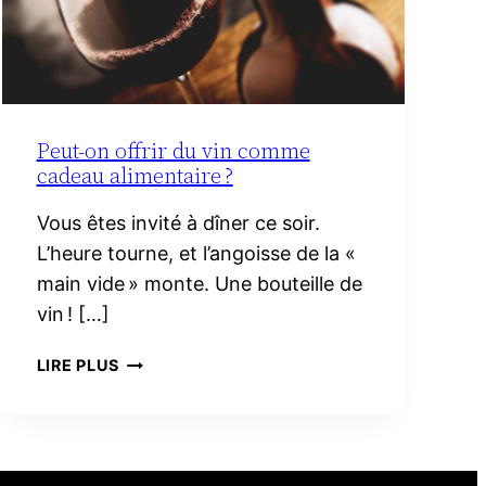
Peut-on offrir du vin comme
cadeau alimentaire ?
Vous êtes invité à dîner ce soir.
L’heure tourne, et l’angoisse de la «
main vide » monte. Une bouteille de
vin ! […]
PEUT-
LIRE PLUS
ON
OFFRIR
DU
VIN
COMME