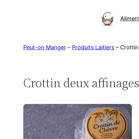
Aller
au
Alimen
contenu
Peut-on Manger
–
Produits Laitiers
–
Crottin
Crottin deux affinage