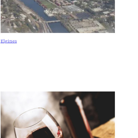
Elgines
: