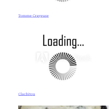
Tomme Crayeuse
Clacbitou