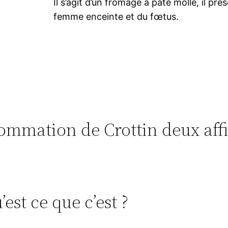
Il s’agit d’un fromage à pâte molle, il pr
femme enceinte et du fœtus.
nsommation de Crottin deux aff
est ce que c’est ?