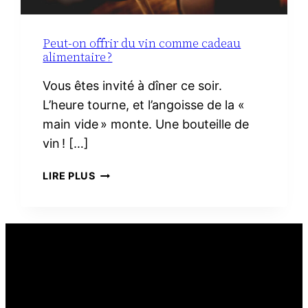
Peut-on offrir du vin comme cadeau
alimentaire ?
Vous êtes invité à dîner ce soir.
L’heure tourne, et l’angoisse de la «
main vide » monte. Une bouteille de
vin ! […]
PEUT-
LIRE PLUS
ON
OFFRIR
DU
VIN
COMME
CADEAU
ALIMENTAIRE ?