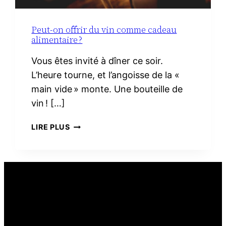
Peut-on offrir du vin comme cadeau
alimentaire ?
Vous êtes invité à dîner ce soir.
L’heure tourne, et l’angoisse de la «
main vide » monte. Une bouteille de
vin ! […]
PEUT-
LIRE PLUS
ON
OFFRIR
DU
VIN
COMME
CADEAU
ALIMENTAIRE ?