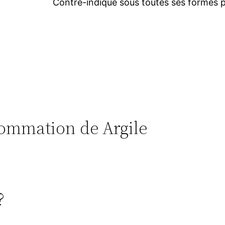
Contre-indiqué sous toutes ses formes pe
nsommation de Argile
?