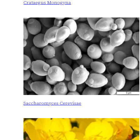
Crataegus Monogyna
Saccharomyces Cerevisae