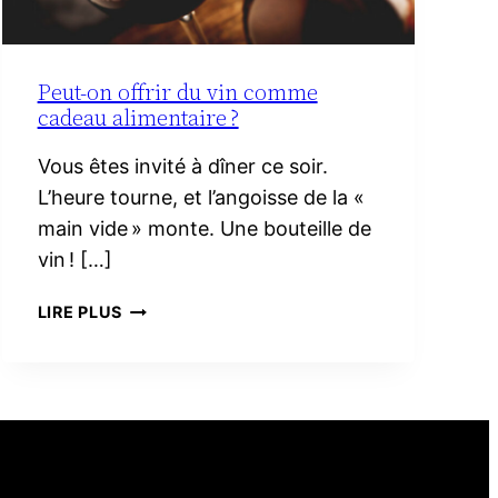
Peut-on offrir du vin comme
cadeau alimentaire ?
Vous êtes invité à dîner ce soir.
L’heure tourne, et l’angoisse de la «
main vide » monte. Une bouteille de
vin ! […]
PEUT-
LIRE PLUS
ON
OFFRIR
DU
VIN
COMME
CADEAU
ALIMENTAIRE ?