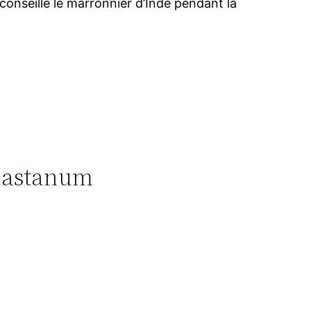
nseille le marronnier d’Inde pendant la
ocastanum