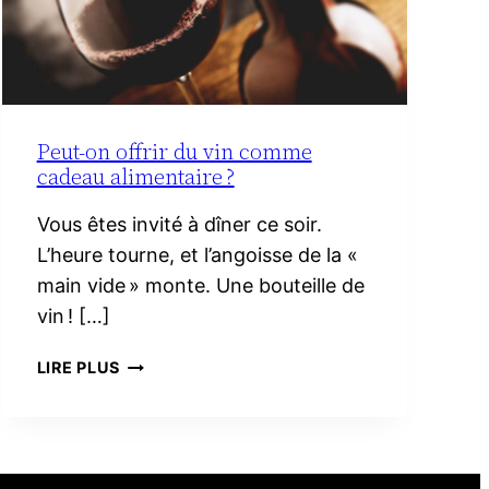
Peut-on offrir du vin comme
cadeau alimentaire ?
Vous êtes invité à dîner ce soir.
L’heure tourne, et l’angoisse de la «
main vide » monte. Une bouteille de
vin ! […]
PEUT-
LIRE PLUS
ON
OFFRIR
DU
VIN
COMME