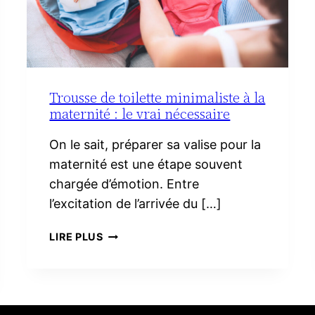
Trousse de toilette minimaliste à la
maternité : le vrai nécessaire
On le sait, préparer sa valise pour la
maternité est une étape souvent
chargée d’émotion. Entre
l’excitation de l’arrivée du […]
TROUSSE
LIRE PLUS
DE
TOILETTE
MINIMALISTE
À
LA