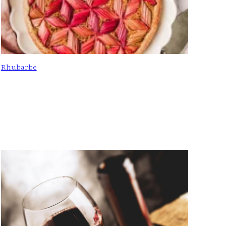
Rhubarbe
: