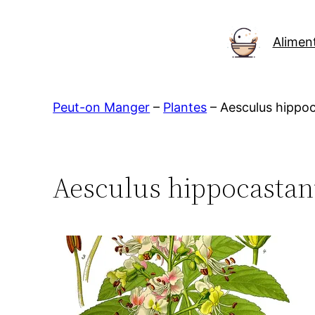
Aller
au
Alimen
contenu
Peut-on Manger
–
Plantes
–
Aesculus hippo
Aesculus hippocastan