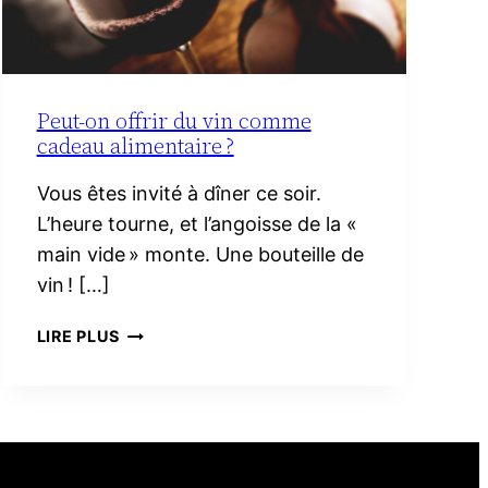
Peut-on offrir du vin comme
cadeau alimentaire ?
Vous êtes invité à dîner ce soir.
L’heure tourne, et l’angoisse de la «
main vide » monte. Une bouteille de
vin ! […]
PEUT-
LIRE PLUS
ON
OFFRIR
DU
VIN
COMME
CADEAU