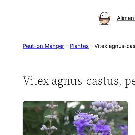
Aller
au
Alimen
contenu
Peut-on Manger
–
Plantes
–
Vitex agnus-ca
Vitex agnus-castus, p