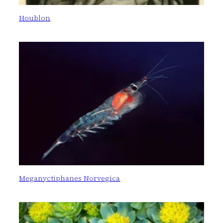
Houblon
Meganyctiphanes Norvegica