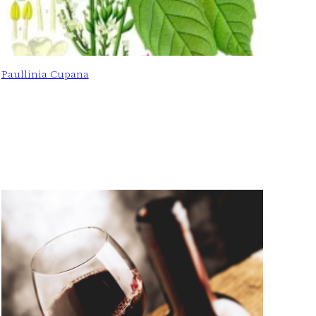
Paullinia Cupana
: