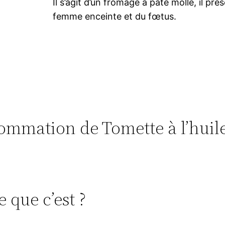
Il s’agit d’un fromage à pâte molle, il pr
femme enceinte et du fœtus.
nsommation de Tomette à l’huil
e que c’est ?