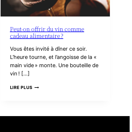
Peut-on offrir du vin comme
cadeau alimentaire ?
Vous êtes invité à dîner ce soir.
L’heure tourne, et l’angoisse de la «
main vide » monte. Une bouteille de
vin ! […]
PEUT-
LIRE PLUS
ON
OFFRIR
DU
VIN
COMME
CADEAU