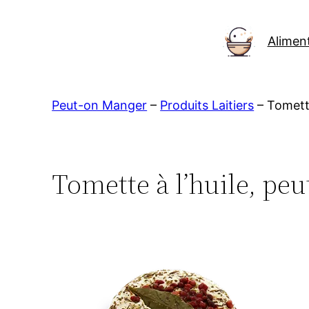
Aller
au
Alimen
contenu
Peut-on Manger
–
Produits Laitiers
–
Tomette
Tomette à l’huile, pe