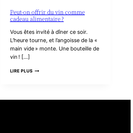
Peut-on offrir du vin comme
cadeau alimentaire ?
Vous êtes invité à dîner ce soir.
L’heure tourne, et l’angoisse de la «
main vide » monte. Une bouteille de
vin ! […]
PEUT-
LIRE PLUS
ON
OFFRIR
DU
VIN
COMME
CADEAU
ALIMENTAIRE ?