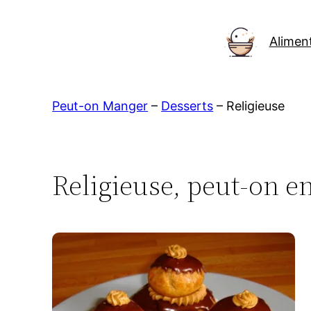
Aller
au
Alimen
contenu
Peut-on Manger
–
Desserts
–
Religieuse
Religieuse, peut-on e