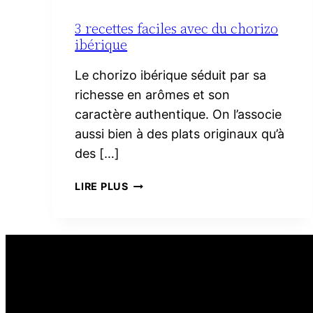
3 recettes faciles avec du chorizo
ibérique
Le chorizo ibérique séduit par sa
richesse en arômes et son
caractère authentique. On l’associe
aussi bien à des plats originaux qu’à
des […]
3
LIRE PLUS
RECETTES
FACILES
AVEC
DU
CHORIZO
IBÉRIQUE