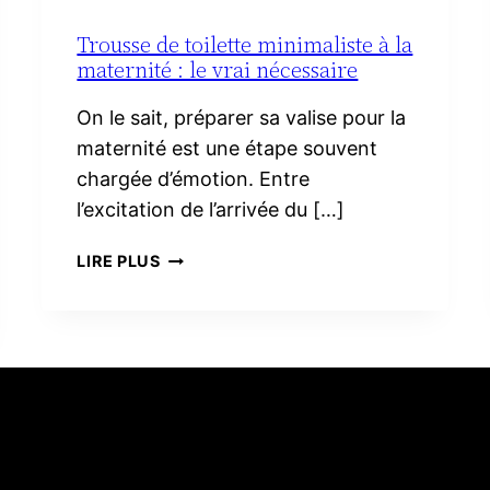
Trousse de toilette minimaliste à la
maternité : le vrai nécessaire
On le sait, préparer sa valise pour la
maternité est une étape souvent
chargée d’émotion. Entre
l’excitation de l’arrivée du […]
TROUSSE
LIRE PLUS
DE
TOILETTE
MINIMALISTE
À
LA
MATERNITÉ :
LE
VRAI
NÉCESSAIRE