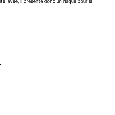
ûte lavée, il présente donc un risque pour la
r