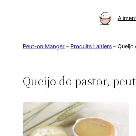
Aller
au
Alimen
contenu
Peut-on Manger
–
Produits Laitiers
–
Queijo
Queijo do pastor, peu