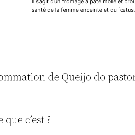
Il s’agit d’un fromage à pâte molle et cro
santé de la femme enceinte et du fœtus.
nsommation de Queijo do pasto
 que c’est ?