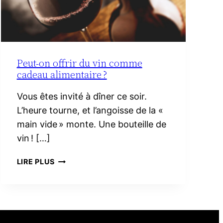
Peut-on offrir du vin comme
cadeau alimentaire ?
Vous êtes invité à dîner ce soir.
L’heure tourne, et l’angoisse de la «
main vide » monte. Une bouteille de
vin ! […]
PEUT-
LIRE PLUS
ON
OFFRIR
DU
VIN
COMME