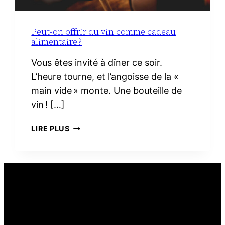
Peut-on offrir du vin comme cadeau
alimentaire ?
Vous êtes invité à dîner ce soir.
L’heure tourne, et l’angoisse de la «
main vide » monte. Une bouteille de
vin ! […]
PEUT-
LIRE PLUS
ON
OFFRIR
DU
VIN
COMME
CADEAU
ALIMENTAIRE ?