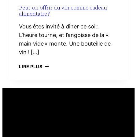
Peut-on offrir du vin comme cadeau
alimentaire ?
Vous êtes invité à dîner ce soir.
L’heure tourne, et l’angoisse de la «
main vide » monte. Une bouteille de
vin ! […]
PEUT-
LIRE PLUS
ON
OFFRIR
DU
VIN
COMME
CADEAU
ALIMENTAIRE ?