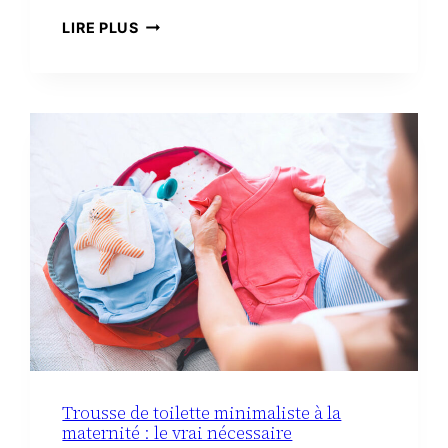
3
LIRE PLUS
RECETTES
FACILES
AVEC
DU
CHORIZO
IBÉRIQUE
Trousse de toilette minimaliste à la
maternité : le vrai nécessaire