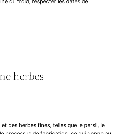
îne du froid, respecter les dates de
ine herbes
t des herbes fines, telles que le persil, le
le processus de fabrication, ce qui donne au