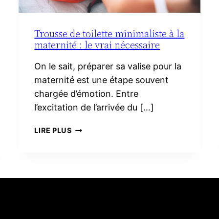
Trousse de toilette minimaliste à la
maternité : le vrai nécessaire
On le sait, préparer sa valise pour la
maternité est une étape souvent
chargée d’émotion. Entre
l’excitation de l’arrivée du […]
TROUSSE
LIRE PLUS
DE
TOILETTE
MINIMALISTE
À
LA
MATERNITÉ :
LE
VRAI