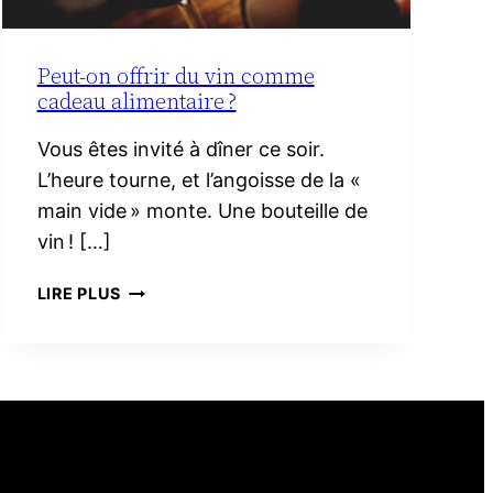
Peut-on offrir du vin comme
cadeau alimentaire ?
Vous êtes invité à dîner ce soir.
L’heure tourne, et l’angoisse de la «
main vide » monte. Une bouteille de
vin ! […]
PEUT-
LIRE PLUS
ON
OFFRIR
DU
VIN
COMME
CADEAU
ALIMENTAIRE ?