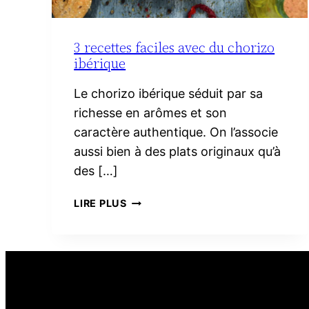
3 recettes faciles avec du chorizo
ibérique
Le chorizo ibérique séduit par sa
richesse en arômes et son
caractère authentique. On l’associe
aussi bien à des plats originaux qu’à
des […]
3
LIRE PLUS
RECETTES
FACILES
AVEC
DU
CHORIZO
IBÉRIQUE