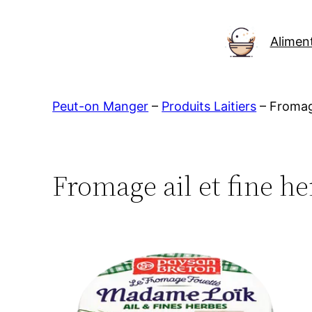
Aller
au
Alimen
contenu
Peut-on Manger
–
Produits Laitiers
–
Fromage
Fromage ail et fine h