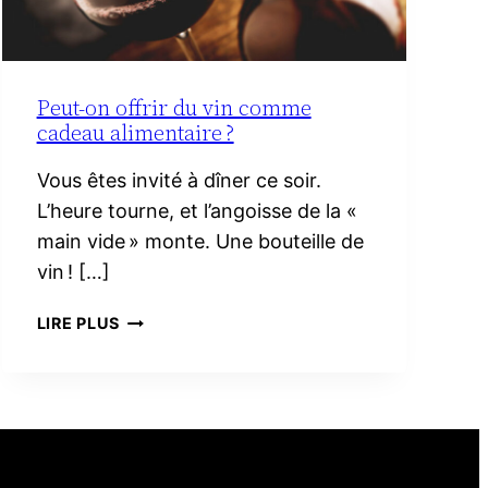
Peut-on offrir du vin comme
cadeau alimentaire ?
Vous êtes invité à dîner ce soir.
L’heure tourne, et l’angoisse de la «
main vide » monte. Une bouteille de
vin ! […]
PEUT-
LIRE PLUS
ON
OFFRIR
DU
VIN
COMME
CADEAU