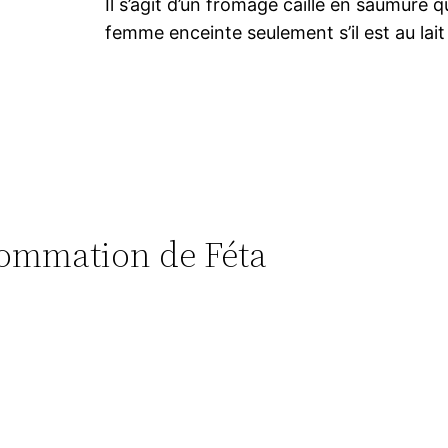
Il s’agit d’un fromage caillé en saumure q
femme enceinte seulement s’il est au lait
nsommation de Féta