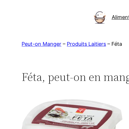
Aller
au
Alimen
contenu
Peut-on Manger
–
Produits Laitiers
–
Féta
Féta, peut-on en mang