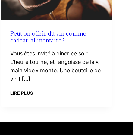
Peut-on offrir du vin comme
cadeau alimentaire ?
Vous êtes invité à dîner ce soir.
L’heure tourne, et l’angoisse de la «
main vide » monte. Une bouteille de
vin ! […]
PEUT-
LIRE PLUS
ON
OFFRIR
DU
VIN
COMME
CADEAU