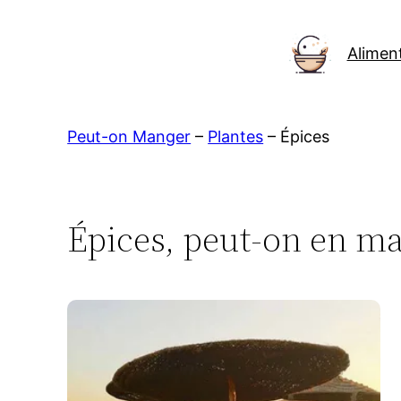
Aller
au
Alimen
contenu
Peut-on Manger
–
Plantes
–
Épices
Épices, peut-on en ma