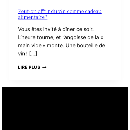
Peut-on offrir du vin comme cadeau
alimentaire ?
Vous êtes invité à dîner ce soir.
L’heure tourne, et l’angoisse de la «
main vide » monte. Une bouteille de
vin ! […]
PEUT-
LIRE PLUS
ON
OFFRIR
DU
VIN
COMME
CADEAU
ALIMENTAIRE ?