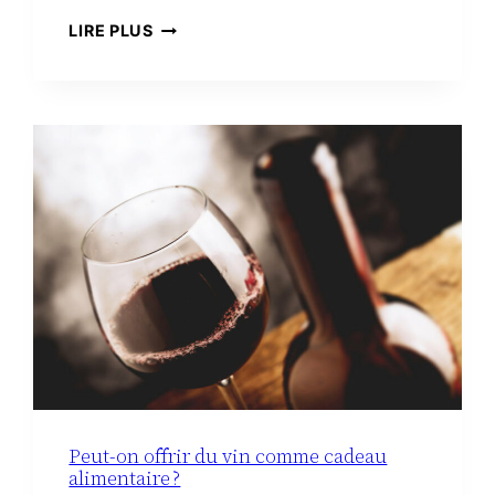
TROUSSE
LIRE PLUS
DE
TOILETTE
MINIMALISTE
À
LA
MATERNITÉ :
LE
VRAI
NÉCESSAIRE
Peut-on offrir du vin comme cadeau
alimentaire ?