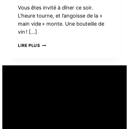
Vous êtes invité à dîner ce soir.
L’heure tourne, et l’angoisse de la «
main vide » monte. Une bouteille de
vin ! […]
PEUT-
LIRE PLUS
ON
OFFRIR
DU
VIN
COMME
CADEAU
ALIMENTAIRE ?